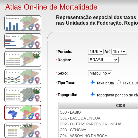
Atlas On-line de Mortalidade
Representação espacial das taxas 
nas Unidades da Federação, Region
*
Período:
Até
*
Regiao:
*
Sexo:
*
Tipo Taxa:
Taxa bruta
Taxa aju
*
Topografia:
Topografia por tipo de c
CIDS
C00 - LABIO
C01 - BASE DA LINGUA
C02 - OUTRAS PARTES DA LINGUA
C03 - GENGIVA
C04 - ASSOALHO DA BOCA