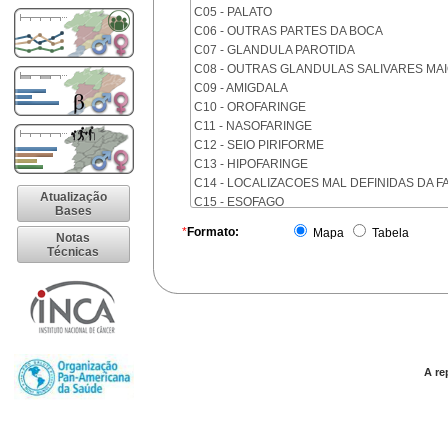
C05 - PALATO
C06 - OUTRAS PARTES DA BOCA
C07 - GLANDULA PAROTIDA
C08 - OUTRAS GLANDULAS SALIVARES MA
C09 - AMIGDALA
C10 - OROFARINGE
C11 - NASOFARINGE
C12 - SEIO PIRIFORME
C13 - HIPOFARINGE
C14 - LOCALIZACOES MAL DEFINIDAS DA F
Atualização
C15 - ESOFAGO
Bases
C16 - ESTOMAGO
*
Formato:
Mapa
Tabela
Notas
C17 - INTESTINO DELGADO
Técnicas
C18 - COLON
C19 - JUNCAO RETOSSIGMOIDE
C20 - RETO
C21 - ANUS E CANAL ANAL
C22 - FIGADO E VIAS BILIARES INTRA-HEPA
C23 - VESICULA BILIAR
C24 - OUTRAS PARTES DAS VIAS BILIARES
A re
C25 - PANCREAS
C26 - LOCALIZACOES MAL DEFINIDAS NO 
C30 - CAVIDADE NASAL E OUVIDO MEDIO