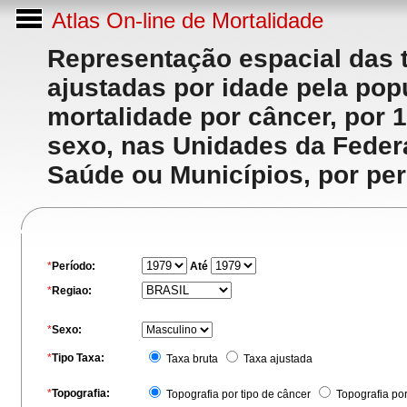
Atlas On-line de Mortalidade
Representação espacial das 
ajustadas por idade pela po
mortalidade por câncer, por 
sexo, nas Unidades da Feder
Saúde ou Municípios, por per
*
Período:
Até
*
Regiao:
*
Sexo:
*
Tipo Taxa:
Taxa bruta
Taxa ajustada
*
Topografia:
Topografia por tipo de câncer
Topografia po