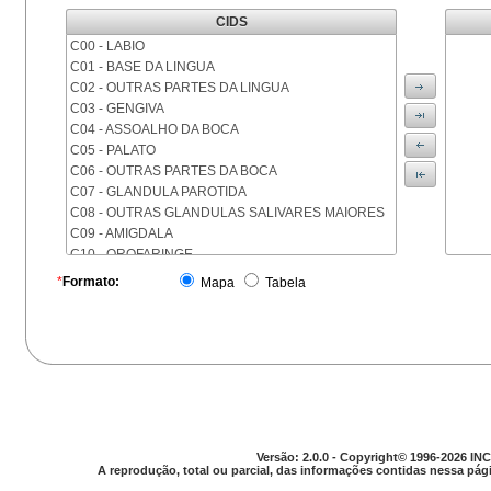
CIDS
C00 - LABIO
C01 - BASE DA LINGUA
C02 - OUTRAS PARTES DA LINGUA
C03 - GENGIVA
C04 - ASSOALHO DA BOCA
C05 - PALATO
C06 - OUTRAS PARTES DA BOCA
C07 - GLANDULA PAROTIDA
C08 - OUTRAS GLANDULAS SALIVARES MAIORES
C09 - AMIGDALA
C10 - OROFARINGE
C11 - NASOFARINGE
*
Formato:
Mapa
Tabela
C12 - SEIO PIRIFORME
C13 - HIPOFARINGE
C14 - LOCALIZACOES MAL DEFINIDAS DA FARINGE
C15 - ESOFAGO
C16 - ESTOMAGO
C17 - INTESTINO DELGADO
C18 - COLON
C19 - JUNCAO RETOSSIGMOIDE
Versão: 2.0.0 - Copyright© 1996-2026 INC
C20 - RETO
A reprodução, total ou parcial, das informações contidas nessa pági
C21 - ANUS E CANAL ANAL