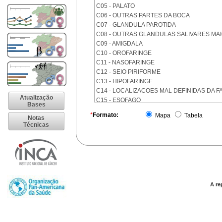
C05 - PALATO
C06 - OUTRAS PARTES DA BOCA
C07 - GLANDULA PAROTIDA
C08 - OUTRAS GLANDULAS SALIVARES MA
C09 - AMIGDALA
C10 - OROFARINGE
C11 - NASOFARINGE
C12 - SEIO PIRIFORME
C13 - HIPOFARINGE
C14 - LOCALIZACOES MAL DEFINIDAS DA F
Atualização
C15 - ESOFAGO
Bases
C16 - ESTOMAGO
*
Formato:
Mapa
Tabela
Notas
C17 - INTESTINO DELGADO
Técnicas
C18 - COLON
C19 - JUNCAO RETOSSIGMOIDE
C20 - RETO
C21 - ANUS E CANAL ANAL
C22 - FIGADO E VIAS BILIARES INTRA-HEPA
C23 - VESICULA BILIAR
C24 - OUTRAS PARTES DAS VIAS BILIARES
A re
C25 - PANCREAS
C26 - LOCALIZACOES MAL DEFINIDAS NO 
C30 - CAVIDADE NASAL E OUVIDO MEDIO