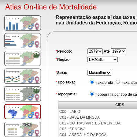
Atlas On-line de Mortalidade
Representação espacial das taxas 
nas Unidades da Federação, Region
*
Período:
Até
*
Regiao:
*
Sexo:
*
Tipo Taxa:
Taxa bruta
Taxa aju
*
Topografia:
Topografia por tipo de c
CIDS
C00 - LABIO
C01 - BASE DA LINGUA
C02 - OUTRAS PARTES DA LINGUA
C03 - GENGIVA
C04 - ASSOALHO DA BOCA