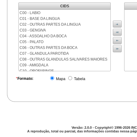
CIDS
C00 - LABIO
C01 - BASE DA LINGUA
C02 - OUTRAS PARTES DA LINGUA
C03 - GENGIVA
C04 - ASSOALHO DA BOCA
C05 - PALATO
C06 - OUTRAS PARTES DA BOCA
C07 - GLANDULA PAROTIDA
C08 - OUTRAS GLANDULAS SALIVARES MAIORES
C09 - AMIGDALA
C10 - OROFARINGE
C11 - NASOFARINGE
*
Formato:
Mapa
Tabela
C12 - SEIO PIRIFORME
C13 - HIPOFARINGE
C14 - LOCALIZACOES MAL DEFINIDAS DA FARINGE
C15 - ESOFAGO
C16 - ESTOMAGO
C17 - INTESTINO DELGADO
C18 - COLON
C19 - JUNCAO RETOSSIGMOIDE
Versão: 2.0.0 - Copyright© 1996-2026 INC
C20 - RETO
A reprodução, total ou parcial, das informações contidas nessa pági
C21 - ANUS E CANAL ANAL