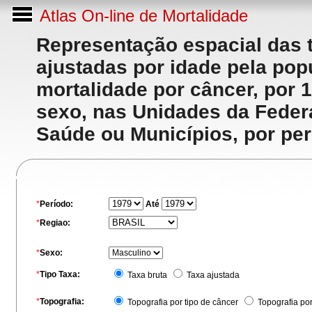
Atlas On-line de Mortalidade
Representação espacial das 
ajustadas por idade pela po
mortalidade por câncer, por 
sexo, nas Unidades da Feder
Saúde ou Municípios, por per
*
Período:
Até
*
Regiao:
*
Sexo:
*
Tipo Taxa:
Taxa bruta
Taxa ajustada
*
Topografia:
Topografia por tipo de câncer
Topografia po