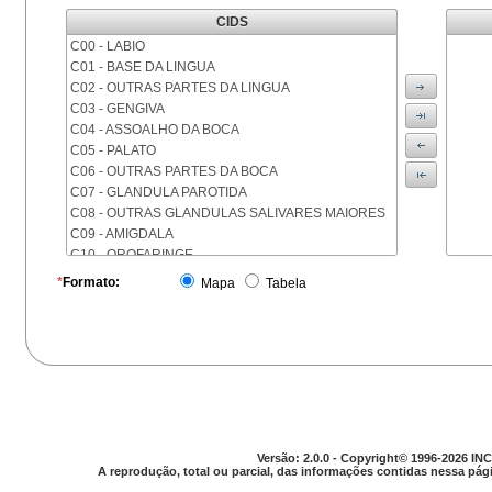
CIDS
C00 - LABIO
C01 - BASE DA LINGUA
C02 - OUTRAS PARTES DA LINGUA
C03 - GENGIVA
C04 - ASSOALHO DA BOCA
C05 - PALATO
C06 - OUTRAS PARTES DA BOCA
C07 - GLANDULA PAROTIDA
C08 - OUTRAS GLANDULAS SALIVARES MAIORES
C09 - AMIGDALA
C10 - OROFARINGE
C11 - NASOFARINGE
*
Formato:
Mapa
Tabela
C12 - SEIO PIRIFORME
C13 - HIPOFARINGE
C14 - LOCALIZACOES MAL DEFINIDAS DA FARINGE
C15 - ESOFAGO
C16 - ESTOMAGO
C17 - INTESTINO DELGADO
C18 - COLON
C19 - JUNCAO RETOSSIGMOIDE
Versão: 2.0.0 - Copyright© 1996-2026 INC
C20 - RETO
A reprodução, total ou parcial, das informações contidas nessa pági
C21 - ANUS E CANAL ANAL