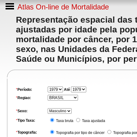
Atlas On-line de Mortalidade
Representação espacial das 
ajustadas por idade pela po
mortalidade por câncer, por 
sexo, nas Unidades da Feder
Saúde ou Municípios, por per
*
Período:
Até
*
Regiao:
*
Sexo:
*
Tipo Taxa:
Taxa bruta
Taxa ajustada
*
Topografia:
Topografia por tipo de câncer
Topografia po