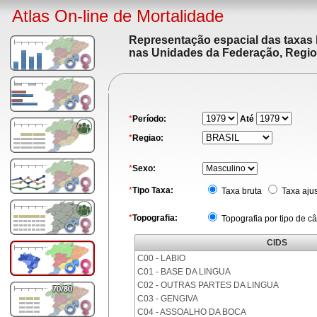
Atlas On-line de Mortalidade
Representação espacial das taxas 
nas Unidades da Federação, Region
*
Período:
Até
*
Regiao:
*
Sexo:
*
Tipo Taxa:
Taxa bruta
Taxa aju
*
Topografia:
Topografia por tipo de c
CIDS
C00 - LABIO
C01 - BASE DA LINGUA
C02 - OUTRAS PARTES DA LINGUA
C03 - GENGIVA
C04 - ASSOALHO DA BOCA