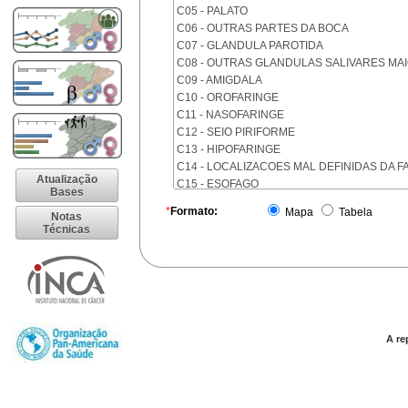
C05 - PALATO
C06 - OUTRAS PARTES DA BOCA
C07 - GLANDULA PAROTIDA
C08 - OUTRAS GLANDULAS SALIVARES MA
C09 - AMIGDALA
C10 - OROFARINGE
C11 - NASOFARINGE
C12 - SEIO PIRIFORME
C13 - HIPOFARINGE
C14 - LOCALIZACOES MAL DEFINIDAS DA F
Atualização
C15 - ESOFAGO
Bases
C16 - ESTOMAGO
*
Formato:
Mapa
Tabela
Notas
C17 - INTESTINO DELGADO
Técnicas
C18 - COLON
C19 - JUNCAO RETOSSIGMOIDE
C20 - RETO
C21 - ANUS E CANAL ANAL
C22 - FIGADO E VIAS BILIARES INTRA-HEPA
C23 - VESICULA BILIAR
C24 - OUTRAS PARTES DAS VIAS BILIARES
A re
C25 - PANCREAS
C26 - LOCALIZACOES MAL DEFINIDAS NO 
C30 - CAVIDADE NASAL E OUVIDO MEDIO