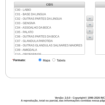
CIDS
C00 - LABIO
C01 - BASE DA LINGUA
C02 - OUTRAS PARTES DA LINGUA
C03 - GENGIVA
C04 - ASSOALHO DA BOCA
C05 - PALATO
C06 - OUTRAS PARTES DA BOCA
C07 - GLANDULA PAROTIDA
C08 - OUTRAS GLANDULAS SALIVARES MAIORES
C09 - AMIGDALA
C10 - OROFARINGE
C11 - NASOFARINGE
*
Formato:
Mapa
Tabela
C12 - SEIO PIRIFORME
C13 - HIPOFARINGE
C14 - LOCALIZACOES MAL DEFINIDAS DA FARINGE
C15 - ESOFAGO
C16 - ESTOMAGO
C17 - INTESTINO DELGADO
C18 - COLON
C19 - JUNCAO RETOSSIGMOIDE
Versão: 2.0.0 - Copyright© 1996-2026 INC
C20 - RETO
A reprodução, total ou parcial, das informações contidas nessa pági
C21 - ANUS E CANAL ANAL