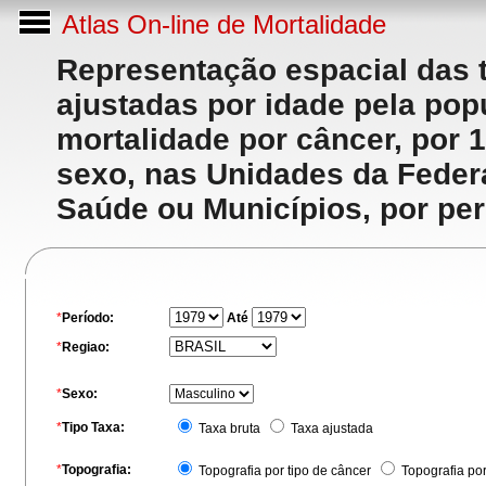
Atlas On-line de Mortalidade
Representação espacial das 
ajustadas por idade pela po
mortalidade por câncer, por 
sexo, nas Unidades da Feder
Saúde ou Municípios, por per
*
Período:
Até
*
Regiao:
*
Sexo:
*
Tipo Taxa:
Taxa bruta
Taxa ajustada
*
Topografia:
Topografia por tipo de câncer
Topografia po