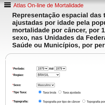
Atlas On-line de Mortalidade
Representação espacial das 
ajustadas por idade pela po
mortalidade por câncer, por 
sexo, nas Unidades da Feder
Saúde ou Municípios, por per
*
Período:
Até
*
Regiao:
*
Sexo:
*
Tipo Taxa:
Taxa bruta
Taxa ajustada
*
Topografia:
Topografia por tipo de câncer
Topografia po