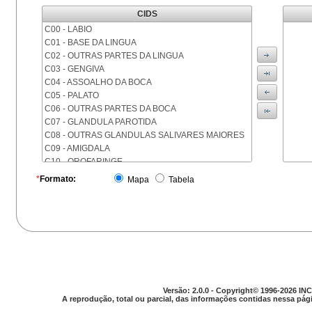
CIDS
C00 - LABIO
C01 - BASE DA LINGUA
C02 - OUTRAS PARTES DA LINGUA
C03 - GENGIVA
C04 - ASSOALHO DA BOCA
C05 - PALATO
C06 - OUTRAS PARTES DA BOCA
C07 - GLANDULA PAROTIDA
C08 - OUTRAS GLANDULAS SALIVARES MAIORES
C09 - AMIGDALA
C10 - OROFARINGE
C11 - NASOFARINGE
*
Formato:
Mapa
Tabela
C12 - SEIO PIRIFORME
C13 - HIPOFARINGE
C14 - LOCALIZACOES MAL DEFINIDAS DA FARINGE
C15 - ESOFAGO
C16 - ESTOMAGO
C17 - INTESTINO DELGADO
C18 - COLON
C19 - JUNCAO RETOSSIGMOIDE
Versão: 2.0.0 - Copyright© 1996-2026 INC
C20 - RETO
A reprodução, total ou parcial, das informações contidas nessa pági
C21 - ANUS E CANAL ANAL