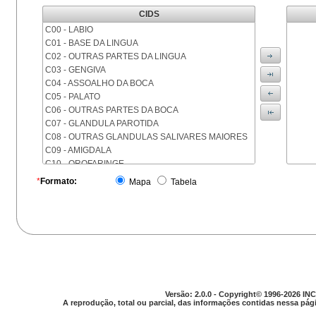
CIDS
C00 - LABIO
C01 - BASE DA LINGUA
C02 - OUTRAS PARTES DA LINGUA
C03 - GENGIVA
C04 - ASSOALHO DA BOCA
C05 - PALATO
C06 - OUTRAS PARTES DA BOCA
C07 - GLANDULA PAROTIDA
C08 - OUTRAS GLANDULAS SALIVARES MAIORES
C09 - AMIGDALA
C10 - OROFARINGE
C11 - NASOFARINGE
*
Formato:
Mapa
Tabela
C12 - SEIO PIRIFORME
C13 - HIPOFARINGE
C14 - LOCALIZACOES MAL DEFINIDAS DA FARINGE
C15 - ESOFAGO
C16 - ESTOMAGO
C17 - INTESTINO DELGADO
C18 - COLON
C19 - JUNCAO RETOSSIGMOIDE
Versão: 2.0.0 - Copyright© 1996-2026 INC
C20 - RETO
A reprodução, total ou parcial, das informações contidas nessa pági
C21 - ANUS E CANAL ANAL