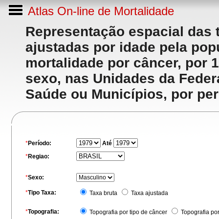
Atlas On-line de Mortalidade
Representação espacial das 
ajustadas por idade pela po
mortalidade por câncer, por 
sexo, nas Unidades da Feder
Saúde ou Municípios, por per
*
Período:
Até
*
Regiao:
*
Sexo:
*
Tipo Taxa:
Taxa bruta
Taxa ajustada
*
Topografia:
Topografia por tipo de câncer
Topografia po