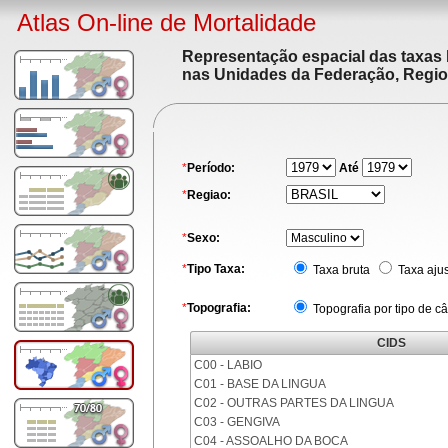
Atlas On-line de Mortalidade
Representação espacial das taxas 
nas Unidades da Federação, Region
*
Período:
Até
*
Regiao:
*
Sexo:
*
Tipo Taxa:
Taxa bruta
Taxa aju
*
Topografia:
Topografia por tipo de c
CIDS
C00 - LABIO
C01 - BASE DA LINGUA
C02 - OUTRAS PARTES DA LINGUA
C03 - GENGIVA
C04 - ASSOALHO DA BOCA