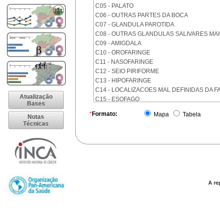
C05 - PALATO
C06 - OUTRAS PARTES DA BOCA
C07 - GLANDULA PAROTIDA
C08 - OUTRAS GLANDULAS SALIVARES MA
C09 - AMIGDALA
C10 - OROFARINGE
C11 - NASOFARINGE
C12 - SEIO PIRIFORME
C13 - HIPOFARINGE
C14 - LOCALIZACOES MAL DEFINIDAS DA F
Atualização
C15 - ESOFAGO
Bases
C16 - ESTOMAGO
*
Formato:
Mapa
Tabela
Notas
C17 - INTESTINO DELGADO
Técnicas
C18 - COLON
C19 - JUNCAO RETOSSIGMOIDE
C20 - RETO
C21 - ANUS E CANAL ANAL
C22 - FIGADO E VIAS BILIARES INTRA-HEPA
C23 - VESICULA BILIAR
C24 - OUTRAS PARTES DAS VIAS BILIARES
A re
C25 - PANCREAS
C26 - LOCALIZACOES MAL DEFINIDAS NO 
C30 - CAVIDADE NASAL E OUVIDO MEDIO