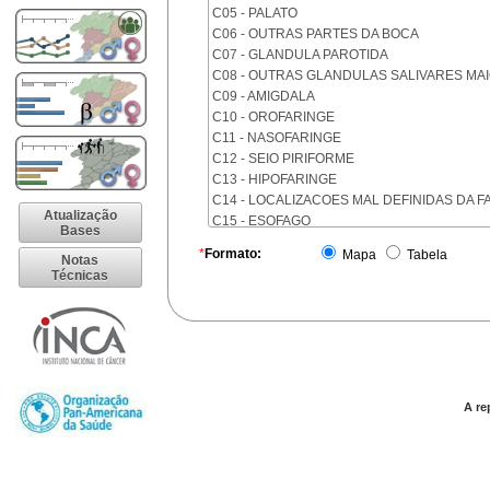
C05 - PALATO
C06 - OUTRAS PARTES DA BOCA
C07 - GLANDULA PAROTIDA
C08 - OUTRAS GLANDULAS SALIVARES MA
C09 - AMIGDALA
C10 - OROFARINGE
C11 - NASOFARINGE
C12 - SEIO PIRIFORME
C13 - HIPOFARINGE
C14 - LOCALIZACOES MAL DEFINIDAS DA F
Atualização
C15 - ESOFAGO
Bases
C16 - ESTOMAGO
*
Formato:
Mapa
Tabela
Notas
C17 - INTESTINO DELGADO
Técnicas
C18 - COLON
C19 - JUNCAO RETOSSIGMOIDE
C20 - RETO
C21 - ANUS E CANAL ANAL
C22 - FIGADO E VIAS BILIARES INTRA-HEPA
C23 - VESICULA BILIAR
C24 - OUTRAS PARTES DAS VIAS BILIARES
A re
C25 - PANCREAS
C26 - LOCALIZACOES MAL DEFINIDAS NO 
C30 - CAVIDADE NASAL E OUVIDO MEDIO