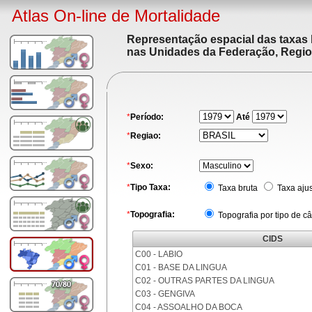
Atlas On-line de Mortalidade
Representação espacial das taxas 
nas Unidades da Federação, Region
*
Período:
Até
*
Regiao:
*
Sexo:
*
Tipo Taxa:
Taxa bruta
Taxa aju
*
Topografia:
Topografia por tipo de c
CIDS
C00 - LABIO
C01 - BASE DA LINGUA
C02 - OUTRAS PARTES DA LINGUA
C03 - GENGIVA
C04 - ASSOALHO DA BOCA