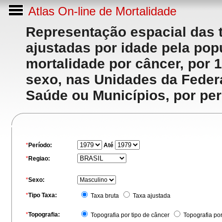
Atlas On-line de Mortalidade
Representação espacial das 
ajustadas por idade pela po
mortalidade por câncer, por 
sexo, nas Unidades da Feder
Saúde ou Municípios, por per
*
Período:
Até
*
Regiao:
*
Sexo:
*
Tipo Taxa:
Taxa bruta
Taxa ajustada
*
Topografia:
Topografia por tipo de câncer
Topografia po