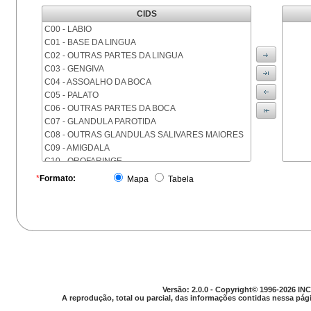
CIDS
C00 - LABIO
C01 - BASE DA LINGUA
C02 - OUTRAS PARTES DA LINGUA
C03 - GENGIVA
C04 - ASSOALHO DA BOCA
C05 - PALATO
C06 - OUTRAS PARTES DA BOCA
C07 - GLANDULA PAROTIDA
C08 - OUTRAS GLANDULAS SALIVARES MAIORES
C09 - AMIGDALA
C10 - OROFARINGE
C11 - NASOFARINGE
*
Formato:
Mapa
Tabela
C12 - SEIO PIRIFORME
C13 - HIPOFARINGE
C14 - LOCALIZACOES MAL DEFINIDAS DA FARINGE
C15 - ESOFAGO
C16 - ESTOMAGO
C17 - INTESTINO DELGADO
C18 - COLON
C19 - JUNCAO RETOSSIGMOIDE
Versão: 2.0.0 - Copyright© 1996-2026 INC
C20 - RETO
A reprodução, total ou parcial, das informações contidas nessa pági
C21 - ANUS E CANAL ANAL