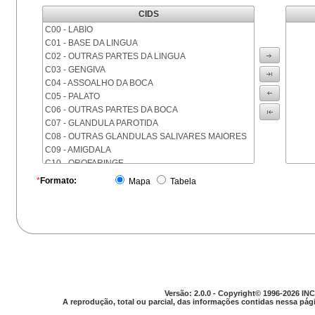
CIDS
C00 - LABIO
C01 - BASE DA LINGUA
C02 - OUTRAS PARTES DA LINGUA
C03 - GENGIVA
C04 - ASSOALHO DA BOCA
C05 - PALATO
C06 - OUTRAS PARTES DA BOCA
C07 - GLANDULA PAROTIDA
C08 - OUTRAS GLANDULAS SALIVARES MAIORES
C09 - AMIGDALA
C10 - OROFARINGE
C11 - NASOFARINGE
*
Formato:
Mapa
Tabela
C12 - SEIO PIRIFORME
C13 - HIPOFARINGE
C14 - LOCALIZACOES MAL DEFINIDAS DA FARINGE
C15 - ESOFAGO
C16 - ESTOMAGO
C17 - INTESTINO DELGADO
C18 - COLON
C19 - JUNCAO RETOSSIGMOIDE
Versão: 2.0.0 - Copyright© 1996-2026 INC
C20 - RETO
A reprodução, total ou parcial, das informações contidas nessa pági
C21 - ANUS E CANAL ANAL