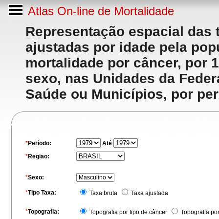
Atlas On-line de Mortalidade
Representação espacial das 
ajustadas por idade pela po
mortalidade por câncer, por 
sexo, nas Unidades da Feder
Saúde ou Municípios, por per
*
Período:
Até
*
Regiao:
*
Sexo:
*
Tipo Taxa:
Taxa bruta
Taxa ajustada
*
Topografia:
Topografia por tipo de câncer
Topografia po