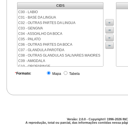
CIDS
C00 - LABIO
C01 - BASE DA LINGUA
C02 - OUTRAS PARTES DA LINGUA
C03 - GENGIVA
C04 - ASSOALHO DA BOCA
C05 - PALATO
C06 - OUTRAS PARTES DA BOCA
C07 - GLANDULA PAROTIDA
C08 - OUTRAS GLANDULAS SALIVARES MAIORES
C09 - AMIGDALA
C10 - OROFARINGE
C11 - NASOFARINGE
*
Formato:
Mapa
Tabela
C12 - SEIO PIRIFORME
C13 - HIPOFARINGE
C14 - LOCALIZACOES MAL DEFINIDAS DA FARINGE
C15 - ESOFAGO
C16 - ESTOMAGO
C17 - INTESTINO DELGADO
C18 - COLON
C19 - JUNCAO RETOSSIGMOIDE
Versão: 2.0.0 - Copyright© 1996-2026 INC
C20 - RETO
A reprodução, total ou parcial, das informações contidas nessa pági
C21 - ANUS E CANAL ANAL