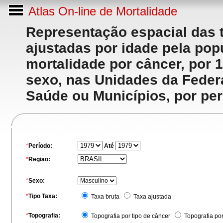
Atlas On-line de Mortalidade
Representação espacial das 
ajustadas por idade pela po
mortalidade por câncer, por 
sexo, nas Unidades da Feder
Saúde ou Municípios, por per
*
Período:
Até
*
Regiao:
*
Sexo:
*
Tipo Taxa:
Taxa bruta
Taxa ajustada
*
Topografia:
Topografia por tipo de câncer
Topografia po