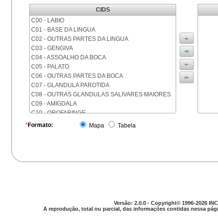
CIDS
C00 - LABIO
C01 - BASE DA LINGUA
C02 - OUTRAS PARTES DA LINGUA
C03 - GENGIVA
C04 - ASSOALHO DA BOCA
C05 - PALATO
C06 - OUTRAS PARTES DA BOCA
C07 - GLANDULA PAROTIDA
C08 - OUTRAS GLANDULAS SALIVARES MAIORES
C09 - AMIGDALA
C10 - OROFARINGE
C11 - NASOFARINGE
*
Formato:
Mapa
Tabela
C12 - SEIO PIRIFORME
C13 - HIPOFARINGE
C14 - LOCALIZACOES MAL DEFINIDAS DA FARINGE
C15 - ESOFAGO
C16 - ESTOMAGO
C17 - INTESTINO DELGADO
C18 - COLON
C19 - JUNCAO RETOSSIGMOIDE
Versão: 2.0.0 - Copyright© 1996-2026 INC
C20 - RETO
A reprodução, total ou parcial, das informações contidas nessa pági
C21 - ANUS E CANAL ANAL