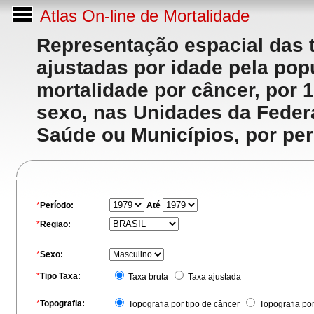
Atlas On-line de Mortalidade
Representação espacial das 
ajustadas por idade pela po
mortalidade por câncer, por 
sexo, nas Unidades da Feder
Saúde ou Municípios, por per
*
Período:
Até
*
Regiao:
*
Sexo:
*
Tipo Taxa:
Taxa bruta
Taxa ajustada
*
Topografia:
Topografia por tipo de câncer
Topografia po