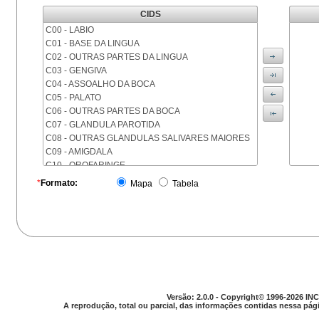
CIDS
C00 - LABIO
C01 - BASE DA LINGUA
C02 - OUTRAS PARTES DA LINGUA
C03 - GENGIVA
C04 - ASSOALHO DA BOCA
C05 - PALATO
C06 - OUTRAS PARTES DA BOCA
C07 - GLANDULA PAROTIDA
C08 - OUTRAS GLANDULAS SALIVARES MAIORES
C09 - AMIGDALA
C10 - OROFARINGE
C11 - NASOFARINGE
*
Formato:
Mapa
Tabela
C12 - SEIO PIRIFORME
C13 - HIPOFARINGE
C14 - LOCALIZACOES MAL DEFINIDAS DA FARINGE
C15 - ESOFAGO
C16 - ESTOMAGO
C17 - INTESTINO DELGADO
C18 - COLON
C19 - JUNCAO RETOSSIGMOIDE
Versão: 2.0.0 - Copyright© 1996-2026 INC
C20 - RETO
A reprodução, total ou parcial, das informações contidas nessa pági
C21 - ANUS E CANAL ANAL