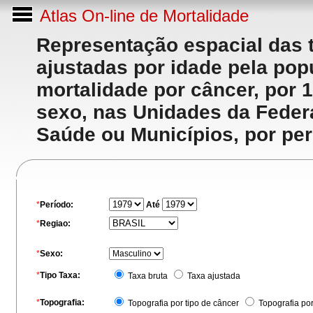
Atlas On-line de Mortalidade
Representação espacial das 
ajustadas por idade pela po
mortalidade por câncer, por 
sexo, nas Unidades da Feder
Saúde ou Municípios, por per
*
Período:
Até
*
Regiao:
*
Sexo:
*
Tipo Taxa:
Taxa bruta
Taxa ajustada
*
Topografia:
Topografia por tipo de câncer
Topografia po