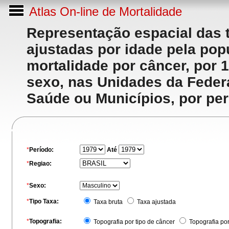
Atlas On-line de Mortalidade
Representação espacial das 
ajustadas por idade pela po
mortalidade por câncer, por 
sexo, nas Unidades da Feder
Saúde ou Municípios, por per
*
Período:
Até
*
Regiao:
*
Sexo:
*
Tipo Taxa:
Taxa bruta
Taxa ajustada
*
Topografia:
Topografia por tipo de câncer
Topografia po