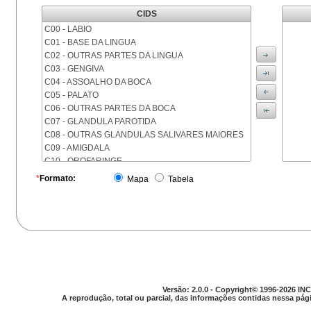
CIDS
C00 - LABIO
C01 - BASE DA LINGUA
C02 - OUTRAS PARTES DA LINGUA
C03 - GENGIVA
C04 - ASSOALHO DA BOCA
C05 - PALATO
C06 - OUTRAS PARTES DA BOCA
C07 - GLANDULA PAROTIDA
C08 - OUTRAS GLANDULAS SALIVARES MAIORES
C09 - AMIGDALA
C10 - OROFARINGE
C11 - NASOFARINGE
*
Formato:
Mapa
Tabela
C12 - SEIO PIRIFORME
C13 - HIPOFARINGE
C14 - LOCALIZACOES MAL DEFINIDAS DA FARINGE
C15 - ESOFAGO
C16 - ESTOMAGO
C17 - INTESTINO DELGADO
C18 - COLON
C19 - JUNCAO RETOSSIGMOIDE
Versão: 2.0.0 - Copyright© 1996-2026 INC
C20 - RETO
A reprodução, total ou parcial, das informações contidas nessa pági
C21 - ANUS E CANAL ANAL