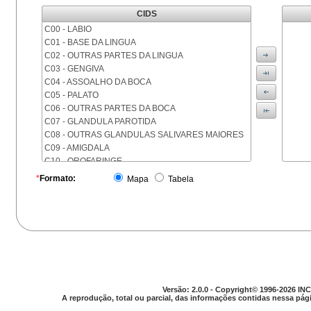
CIDS
C00 - LABIO
C01 - BASE DA LINGUA
C02 - OUTRAS PARTES DA LINGUA
C03 - GENGIVA
C04 - ASSOALHO DA BOCA
C05 - PALATO
C06 - OUTRAS PARTES DA BOCA
C07 - GLANDULA PAROTIDA
C08 - OUTRAS GLANDULAS SALIVARES MAIORES
C09 - AMIGDALA
C10 - OROFARINGE
C11 - NASOFARINGE
*
Formato:
Mapa
Tabela
C12 - SEIO PIRIFORME
C13 - HIPOFARINGE
C14 - LOCALIZACOES MAL DEFINIDAS DA FARINGE
C15 - ESOFAGO
C16 - ESTOMAGO
C17 - INTESTINO DELGADO
C18 - COLON
C19 - JUNCAO RETOSSIGMOIDE
Versão: 2.0.0 - Copyright© 1996-2026 INC
C20 - RETO
A reprodução, total ou parcial, das informações contidas nessa pági
C21 - ANUS E CANAL ANAL