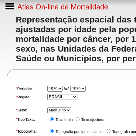
Atlas On-line de Mortalidade
Representação espacial das 
ajustadas por idade pela po
mortalidade por câncer, por 
sexo, nas Unidades da Feder
Saúde ou Municípios, por per
*
Período:
Até
*
Regiao:
*
Sexo:
*
Tipo Taxa:
Taxa bruta
Taxa ajustada
*
Topografia:
Topografia por tipo de câncer
Topografia po