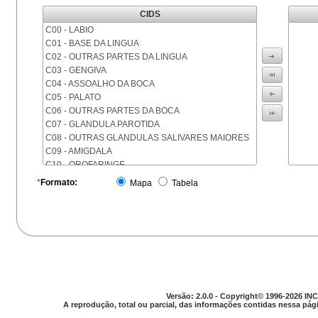
CIDS
C00 - LABIO
C01 - BASE DA LINGUA
C02 - OUTRAS PARTES DA LINGUA
C03 - GENGIVA
C04 - ASSOALHO DA BOCA
C05 - PALATO
C06 - OUTRAS PARTES DA BOCA
C07 - GLANDULA PAROTIDA
C08 - OUTRAS GLANDULAS SALIVARES MAIORES
C09 - AMIGDALA
C10 - OROFARINGE
C11 - NASOFARINGE
*
Formato:
Mapa
Tabela
C12 - SEIO PIRIFORME
C13 - HIPOFARINGE
C14 - LOCALIZACOES MAL DEFINIDAS DA FARINGE
C15 - ESOFAGO
C16 - ESTOMAGO
C17 - INTESTINO DELGADO
C18 - COLON
C19 - JUNCAO RETOSSIGMOIDE
Versão: 2.0.0 - Copyright© 1996-2026 INC
C20 - RETO
A reprodução, total ou parcial, das informações contidas nessa pági
C21 - ANUS E CANAL ANAL