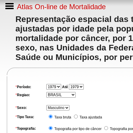
Atlas On-line de Mortalidade
Representação espacial das 
ajustadas por idade pela po
mortalidade por câncer, por 
sexo, nas Unidades da Feder
Saúde ou Municípios, por per
*
Período:
Até
*
Regiao:
*
Sexo:
*
Tipo Taxa:
Taxa bruta
Taxa ajustada
*
Topografia:
Topografia por tipo de câncer
Topografia po