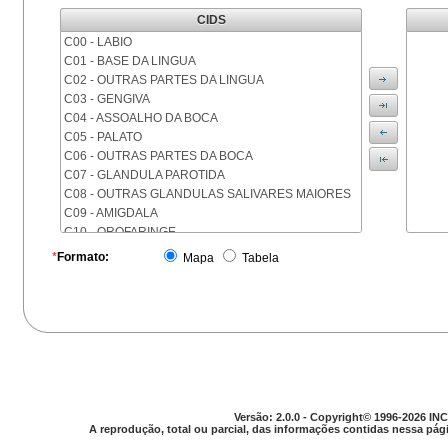
CIDS
C00 - LABIO
C01 - BASE DA LINGUA
C02 - OUTRAS PARTES DA LINGUA
C03 - GENGIVA
C04 - ASSOALHO DA BOCA
C05 - PALATO
C06 - OUTRAS PARTES DA BOCA
C07 - GLANDULA PAROTIDA
C08 - OUTRAS GLANDULAS SALIVARES MAIORES
C09 - AMIGDALA
C10 - OROFARINGE
C11 - NASOFARINGE
*
Formato:
Mapa
Tabela
C12 - SEIO PIRIFORME
C13 - HIPOFARINGE
C14 - LOCALIZACOES MAL DEFINIDAS DA FARINGE
C15 - ESOFAGO
C16 - ESTOMAGO
C17 - INTESTINO DELGADO
C18 - COLON
C19 - JUNCAO RETOSSIGMOIDE
Versão: 2.0.0 - Copyright© 1996-2026 INC
C20 - RETO
A reprodução, total ou parcial, das informações contidas nessa pági
C21 - ANUS E CANAL ANAL