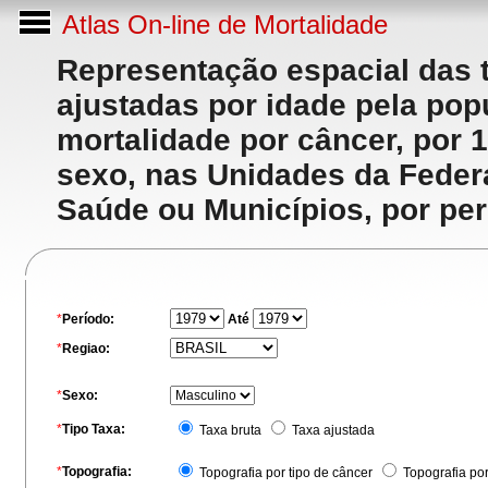
Atlas On-line de Mortalidade
Representação espacial das 
ajustadas por idade pela po
mortalidade por câncer, por 
sexo, nas Unidades da Feder
Saúde ou Municípios, por per
*
Período:
Até
*
Regiao:
*
Sexo:
*
Tipo Taxa:
Taxa bruta
Taxa ajustada
*
Topografia:
Topografia por tipo de câncer
Topografia po