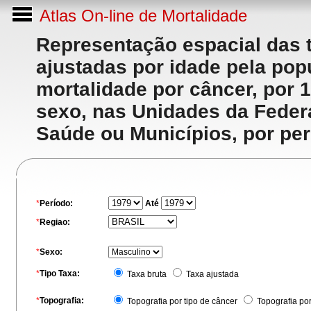
Atlas On-line de Mortalidade
Representação espacial das 
ajustadas por idade pela po
mortalidade por câncer, por 
sexo, nas Unidades da Feder
Saúde ou Municípios, por per
*
Período:
Até
*
Regiao:
*
Sexo:
*
Tipo Taxa:
Taxa bruta
Taxa ajustada
*
Topografia:
Topografia por tipo de câncer
Topografia po