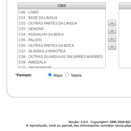
CIDS
C00 - LABIO
C01 - BASE DA LINGUA
C02 - OUTRAS PARTES DA LINGUA
C03 - GENGIVA
C04 - ASSOALHO DA BOCA
C05 - PALATO
C06 - OUTRAS PARTES DA BOCA
C07 - GLANDULA PAROTIDA
C08 - OUTRAS GLANDULAS SALIVARES MAIORES
C09 - AMIGDALA
C10 - OROFARINGE
C11 - NASOFARINGE
*
Formato:
Mapa
Tabela
C12 - SEIO PIRIFORME
C13 - HIPOFARINGE
C14 - LOCALIZACOES MAL DEFINIDAS DA FARINGE
C15 - ESOFAGO
C16 - ESTOMAGO
C17 - INTESTINO DELGADO
C18 - COLON
C19 - JUNCAO RETOSSIGMOIDE
Versão: 2.0.0 - Copyright© 1996-2026 INC
C20 - RETO
A reprodução, total ou parcial, das informações contidas nessa pági
C21 - ANUS E CANAL ANAL