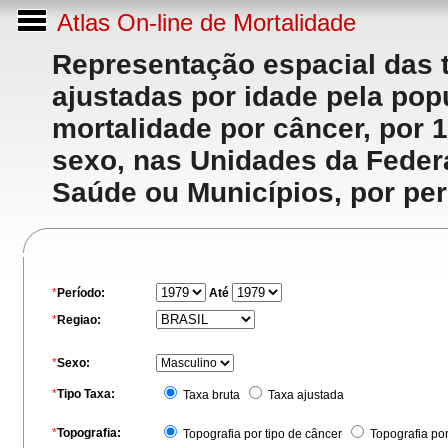
Atlas On-line de Mortalidade
Representação espacial das 
ajustadas por idade pela po
mortalidade por câncer, por 
sexo, nas Unidades da Feder
Saúde ou Municípios, por per
*
Período:
Até
*
Regiao:
*
Sexo:
*
Tipo Taxa:
Taxa bruta
Taxa ajustada
*
Topografia:
Topografia por tipo de câncer
Topografia po