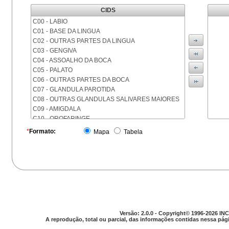
CIDS
C00 - LABIO
C01 - BASE DA LINGUA
C02 - OUTRAS PARTES DA LINGUA
C03 - GENGIVA
C04 - ASSOALHO DA BOCA
C05 - PALATO
C06 - OUTRAS PARTES DA BOCA
C07 - GLANDULA PAROTIDA
C08 - OUTRAS GLANDULAS SALIVARES MAIORES
C09 - AMIGDALA
C10 - OROFARINGE
C11 - NASOFARINGE
*
Formato:
Mapa
Tabela
C12 - SEIO PIRIFORME
C13 - HIPOFARINGE
C14 - LOCALIZACOES MAL DEFINIDAS DA FARINGE
C15 - ESOFAGO
C16 - ESTOMAGO
C17 - INTESTINO DELGADO
C18 - COLON
C19 - JUNCAO RETOSSIGMOIDE
Versão: 2.0.0 - Copyright© 1996-2026 INC
C20 - RETO
A reprodução, total ou parcial, das informações contidas nessa pági
C21 - ANUS E CANAL ANAL