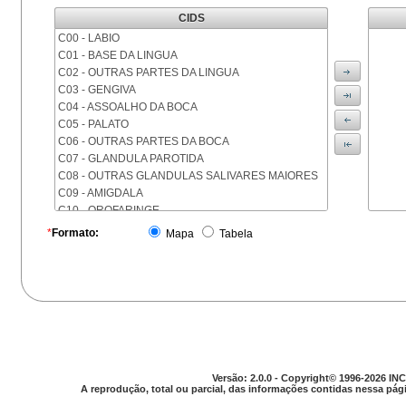
CIDS
C00 - LABIO
C01 - BASE DA LINGUA
C02 - OUTRAS PARTES DA LINGUA
C03 - GENGIVA
C04 - ASSOALHO DA BOCA
C05 - PALATO
C06 - OUTRAS PARTES DA BOCA
C07 - GLANDULA PAROTIDA
C08 - OUTRAS GLANDULAS SALIVARES MAIORES
C09 - AMIGDALA
C10 - OROFARINGE
C11 - NASOFARINGE
*
Formato:
Mapa
Tabela
C12 - SEIO PIRIFORME
C13 - HIPOFARINGE
C14 - LOCALIZACOES MAL DEFINIDAS DA FARINGE
C15 - ESOFAGO
C16 - ESTOMAGO
C17 - INTESTINO DELGADO
C18 - COLON
C19 - JUNCAO RETOSSIGMOIDE
Versão: 2.0.0 - Copyright© 1996-2026 INC
C20 - RETO
A reprodução, total ou parcial, das informações contidas nessa pági
C21 - ANUS E CANAL ANAL