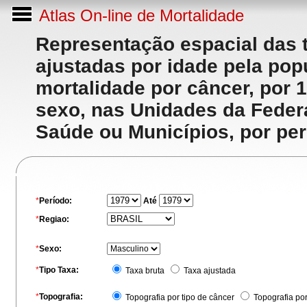
Atlas On-line de Mortalidade
Representação espacial das 
ajustadas por idade pela po
mortalidade por câncer, por 
sexo, nas Unidades da Feder
Saúde ou Municípios, por per
*
Período:
Até
*
Regiao:
*
Sexo:
*
Tipo Taxa:
Taxa bruta
Taxa ajustada
*
Topografia:
Topografia por tipo de câncer
Topografia po