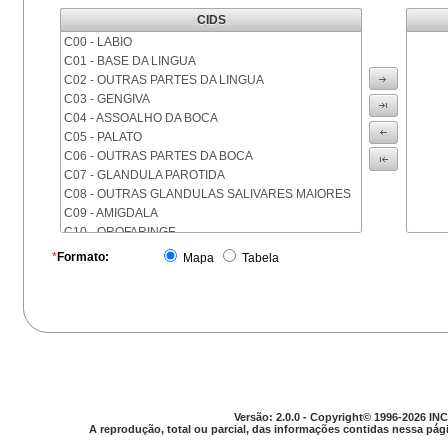
CIDS
C00 - LABIO
C01 - BASE DA LINGUA
C02 - OUTRAS PARTES DA LINGUA
C03 - GENGIVA
C04 - ASSOALHO DA BOCA
C05 - PALATO
C06 - OUTRAS PARTES DA BOCA
C07 - GLANDULA PAROTIDA
C08 - OUTRAS GLANDULAS SALIVARES MAIORES
C09 - AMIGDALA
C10 - OROFARINGE
C11 - NASOFARINGE
*
Formato:
Mapa
Tabela
C12 - SEIO PIRIFORME
C13 - HIPOFARINGE
C14 - LOCALIZACOES MAL DEFINIDAS DA FARINGE
C15 - ESOFAGO
C16 - ESTOMAGO
C17 - INTESTINO DELGADO
C18 - COLON
C19 - JUNCAO RETOSSIGMOIDE
Versão: 2.0.0 - Copyright© 1996-2026 INC
C20 - RETO
A reprodução, total ou parcial, das informações contidas nessa pági
C21 - ANUS E CANAL ANAL