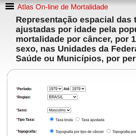
Atlas On-line de Mortalidade
Representação espacial das 
ajustadas por idade pela po
mortalidade por câncer, por 
sexo, nas Unidades da Feder
Saúde ou Municípios, por per
*
Período:
Até
*
Regiao:
*
Sexo:
*
Tipo Taxa:
Taxa bruta
Taxa ajustada
*
Topografia:
Topografia por tipo de câncer
Topografia po