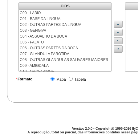
CIDS
C00 - LABIO
C01 - BASE DA LINGUA
C02 - OUTRAS PARTES DA LINGUA
C03 - GENGIVA
C04 - ASSOALHO DA BOCA
C05 - PALATO
C06 - OUTRAS PARTES DA BOCA
C07 - GLANDULA PAROTIDA
C08 - OUTRAS GLANDULAS SALIVARES MAIORES
C09 - AMIGDALA
C10 - OROFARINGE
C11 - NASOFARINGE
*
Formato:
Mapa
Tabela
C12 - SEIO PIRIFORME
C13 - HIPOFARINGE
C14 - LOCALIZACOES MAL DEFINIDAS DA FARINGE
C15 - ESOFAGO
C16 - ESTOMAGO
C17 - INTESTINO DELGADO
C18 - COLON
C19 - JUNCAO RETOSSIGMOIDE
Versão: 2.0.0 - Copyright© 1996-2026 INC
C20 - RETO
A reprodução, total ou parcial, das informações contidas nessa pági
C21 - ANUS E CANAL ANAL