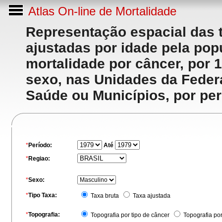
Atlas On-line de Mortalidade
Representação espacial das 
ajustadas por idade pela po
mortalidade por câncer, por 
sexo, nas Unidades da Feder
Saúde ou Municípios, por per
*
Período:
Até
*
Regiao:
*
Sexo:
*
Tipo Taxa:
Taxa bruta
Taxa ajustada
*
Topografia:
Topografia por tipo de câncer
Topografia po