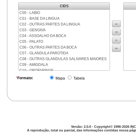
CIDS
C00 - LABIO
C01 - BASE DA LINGUA
C02 - OUTRAS PARTES DA LINGUA
C03 - GENGIVA
C04 - ASSOALHO DA BOCA
C05 - PALATO
C06 - OUTRAS PARTES DA BOCA
C07 - GLANDULA PAROTIDA
C08 - OUTRAS GLANDULAS SALIVARES MAIORES
C09 - AMIGDALA
C10 - OROFARINGE
C11 - NASOFARINGE
*
Formato:
Mapa
Tabela
C12 - SEIO PIRIFORME
C13 - HIPOFARINGE
C14 - LOCALIZACOES MAL DEFINIDAS DA FARINGE
C15 - ESOFAGO
C16 - ESTOMAGO
C17 - INTESTINO DELGADO
C18 - COLON
C19 - JUNCAO RETOSSIGMOIDE
Versão: 2.0.0 - Copyright© 1996-2026 INC
C20 - RETO
A reprodução, total ou parcial, das informações contidas nessa pági
C21 - ANUS E CANAL ANAL