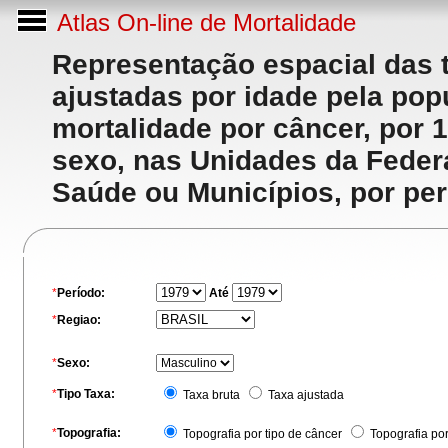
Atlas On-line de Mortalidade
Representação espacial das 
ajustadas por idade pela po
mortalidade por câncer, por 
sexo, nas Unidades da Feder
Saúde ou Municípios, por per
*
Período:
Até
*
Regiao:
*
Sexo:
*
Tipo Taxa:
Taxa bruta
Taxa ajustada
*
Topografia:
Topografia por tipo de câncer
Topografia po