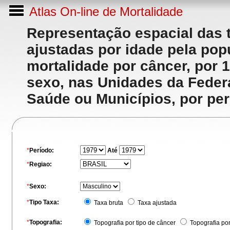
Atlas On-line de Mortalidade
Representação espacial das 
ajustadas por idade pela po
mortalidade por câncer, por 
sexo, nas Unidades da Feder
Saúde ou Municípios, por per
*
Período:
Até
*
Regiao:
*
Sexo:
*
Tipo Taxa:
Taxa bruta
Taxa ajustada
*
Topografia:
Topografia por tipo de câncer
Topografia po