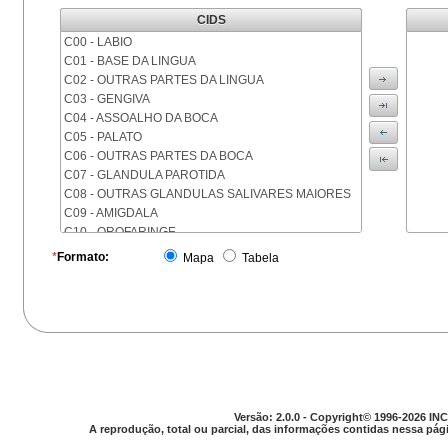
CIDS
C00 - LABIO
C01 - BASE DA LINGUA
C02 - OUTRAS PARTES DA LINGUA
C03 - GENGIVA
C04 - ASSOALHO DA BOCA
C05 - PALATO
C06 - OUTRAS PARTES DA BOCA
C07 - GLANDULA PAROTIDA
C08 - OUTRAS GLANDULAS SALIVARES MAIORES
C09 - AMIGDALA
C10 - OROFARINGE
C11 - NASOFARINGE
*
Formato:
Mapa
Tabela
C12 - SEIO PIRIFORME
C13 - HIPOFARINGE
C14 - LOCALIZACOES MAL DEFINIDAS DA FARINGE
C15 - ESOFAGO
C16 - ESTOMAGO
C17 - INTESTINO DELGADO
C18 - COLON
C19 - JUNCAO RETOSSIGMOIDE
Versão: 2.0.0 - Copyright© 1996-2026 INC
C20 - RETO
A reprodução, total ou parcial, das informações contidas nessa pági
C21 - ANUS E CANAL ANAL