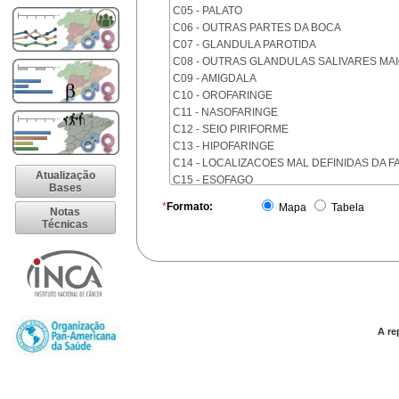
C05 - PALATO
C06 - OUTRAS PARTES DA BOCA
C07 - GLANDULA PAROTIDA
C08 - OUTRAS GLANDULAS SALIVARES MA
C09 - AMIGDALA
C10 - OROFARINGE
C11 - NASOFARINGE
C12 - SEIO PIRIFORME
C13 - HIPOFARINGE
C14 - LOCALIZACOES MAL DEFINIDAS DA F
Atualização
C15 - ESOFAGO
Bases
C16 - ESTOMAGO
*
Formato:
Mapa
Tabela
Notas
C17 - INTESTINO DELGADO
Técnicas
C18 - COLON
C19 - JUNCAO RETOSSIGMOIDE
C20 - RETO
C21 - ANUS E CANAL ANAL
C22 - FIGADO E VIAS BILIARES INTRA-HEPA
C23 - VESICULA BILIAR
C24 - OUTRAS PARTES DAS VIAS BILIARES
A re
C25 - PANCREAS
C26 - LOCALIZACOES MAL DEFINIDAS NO 
C30 - CAVIDADE NASAL E OUVIDO MEDIO