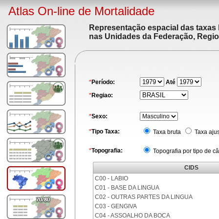
Atlas On-line de Mortalidade
Representação espacial das taxas 
nas Unidades da Federação, Region
*
Período:
Até
*
Regiao:
*
Sexo:
*
Tipo Taxa:
Taxa bruta
Taxa aju
*
Topografia:
Topografia por tipo de c
CIDS
C00 - LABIO
C01 - BASE DA LINGUA
C02 - OUTRAS PARTES DA LINGUA
C03 - GENGIVA
C04 - ASSOALHO DA BOCA