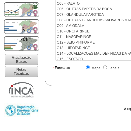
C05 - PALATO
C06 - OUTRAS PARTES DA BOCA
C07 - GLANDULA PAROTIDA
C08 - OUTRAS GLANDULAS SALIVARES MA
C09 - AMIGDALA
C10 - OROFARINGE
C11 - NASOFARINGE
C12 - SEIO PIRIFORME
C13 - HIPOFARINGE
C14 - LOCALIZACOES MAL DEFINIDAS DA F
Atualização
C15 - ESOFAGO
Bases
C16 - ESTOMAGO
*
Formato:
Mapa
Tabela
Notas
C17 - INTESTINO DELGADO
Técnicas
C18 - COLON
C19 - JUNCAO RETOSSIGMOIDE
C20 - RETO
C21 - ANUS E CANAL ANAL
C22 - FIGADO E VIAS BILIARES INTRA-HEPA
C23 - VESICULA BILIAR
C24 - OUTRAS PARTES DAS VIAS BILIARES
A re
C25 - PANCREAS
C26 - LOCALIZACOES MAL DEFINIDAS NO 
C30 - CAVIDADE NASAL E OUVIDO MEDIO