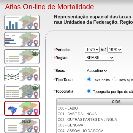
Atlas On-line de Mortalidade
Representação espacial das taxas 
nas Unidades da Federação, Region
*
Período:
Até
*
Regiao:
*
Sexo:
*
Tipo Taxa:
Taxa bruta
Taxa aju
*
Topografia:
Topografia por tipo de c
CIDS
C00 - LABIO
C01 - BASE DA LINGUA
C02 - OUTRAS PARTES DA LINGUA
C03 - GENGIVA
C04 - ASSOALHO DA BOCA