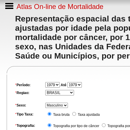
Atlas On-line de Mortalidade
Representação espacial das 
ajustadas por idade pela po
mortalidade por câncer, por 
sexo, nas Unidades da Feder
Saúde ou Municípios, por per
*
Período:
Até
*
Regiao:
*
Sexo:
*
Tipo Taxa:
Taxa bruta
Taxa ajustada
*
Topografia:
Topografia por tipo de câncer
Topografia po