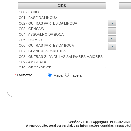
CIDS
C00 - LABIO
C01 - BASE DA LINGUA
C02 - OUTRAS PARTES DA LINGUA
C03 - GENGIVA
C04 - ASSOALHO DA BOCA
C05 - PALATO
C06 - OUTRAS PARTES DA BOCA
C07 - GLANDULA PAROTIDA
C08 - OUTRAS GLANDULAS SALIVARES MAIORES
C09 - AMIGDALA
C10 - OROFARINGE
C11 - NASOFARINGE
*
Formato:
Mapa
Tabela
C12 - SEIO PIRIFORME
C13 - HIPOFARINGE
C14 - LOCALIZACOES MAL DEFINIDAS DA FARINGE
C15 - ESOFAGO
C16 - ESTOMAGO
C17 - INTESTINO DELGADO
C18 - COLON
C19 - JUNCAO RETOSSIGMOIDE
Versão: 2.0.0 - Copyright© 1996-2026 INC
C20 - RETO
A reprodução, total ou parcial, das informações contidas nessa pági
C21 - ANUS E CANAL ANAL