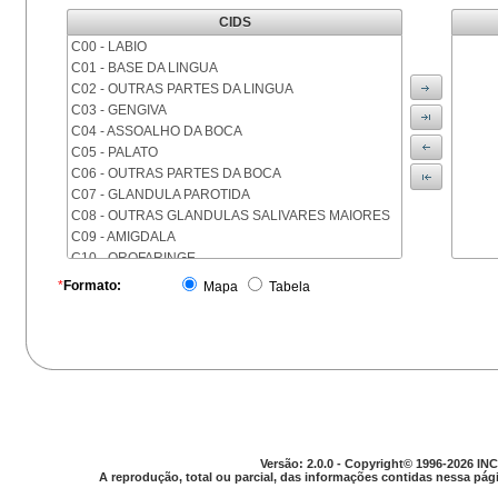
CIDS
C00 - LABIO
C01 - BASE DA LINGUA
C02 - OUTRAS PARTES DA LINGUA
C03 - GENGIVA
C04 - ASSOALHO DA BOCA
C05 - PALATO
C06 - OUTRAS PARTES DA BOCA
C07 - GLANDULA PAROTIDA
C08 - OUTRAS GLANDULAS SALIVARES MAIORES
C09 - AMIGDALA
C10 - OROFARINGE
C11 - NASOFARINGE
*
Formato:
Mapa
Tabela
C12 - SEIO PIRIFORME
C13 - HIPOFARINGE
C14 - LOCALIZACOES MAL DEFINIDAS DA FARINGE
C15 - ESOFAGO
C16 - ESTOMAGO
C17 - INTESTINO DELGADO
C18 - COLON
C19 - JUNCAO RETOSSIGMOIDE
Versão: 2.0.0 - Copyright© 1996-2026 INC
C20 - RETO
A reprodução, total ou parcial, das informações contidas nessa pági
C21 - ANUS E CANAL ANAL