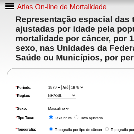
Atlas On-line de Mortalidade
Representação espacial das 
ajustadas por idade pela po
mortalidade por câncer, por 
sexo, nas Unidades da Feder
Saúde ou Municípios, por per
*
Período:
Até
*
Regiao:
*
Sexo:
*
Tipo Taxa:
Taxa bruta
Taxa ajustada
*
Topografia:
Topografia por tipo de câncer
Topografia po