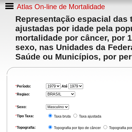
Atlas On-line de Mortalidade
Representação espacial das 
ajustadas por idade pela po
mortalidade por câncer, por 
sexo, nas Unidades da Feder
Saúde ou Municípios, por per
*
Período:
Até
*
Regiao:
*
Sexo:
*
Tipo Taxa:
Taxa bruta
Taxa ajustada
*
Topografia:
Topografia por tipo de câncer
Topografia po