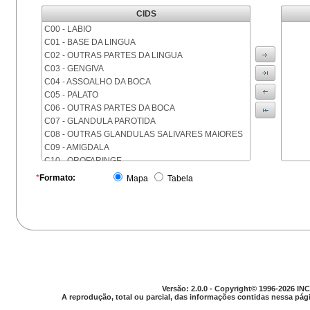
CIDS
C00 - LABIO
C01 - BASE DA LINGUA
C02 - OUTRAS PARTES DA LINGUA
C03 - GENGIVA
C04 - ASSOALHO DA BOCA
C05 - PALATO
C06 - OUTRAS PARTES DA BOCA
C07 - GLANDULA PAROTIDA
C08 - OUTRAS GLANDULAS SALIVARES MAIORES
C09 - AMIGDALA
C10 - OROFARINGE
C11 - NASOFARINGE
*
Formato:
Mapa
Tabela
C12 - SEIO PIRIFORME
C13 - HIPOFARINGE
C14 - LOCALIZACOES MAL DEFINIDAS DA FARINGE
C15 - ESOFAGO
C16 - ESTOMAGO
C17 - INTESTINO DELGADO
C18 - COLON
C19 - JUNCAO RETOSSIGMOIDE
Versão: 2.0.0 - Copyright© 1996-2026 INC
C20 - RETO
A reprodução, total ou parcial, das informações contidas nessa pági
C21 - ANUS E CANAL ANAL