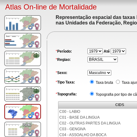
Atlas On-line de Mortalidade
Representação espacial das taxas 
nas Unidades da Federação, Region
*
Período:
Até
*
Regiao:
*
Sexo:
*
Tipo Taxa:
Taxa bruta
Taxa aju
*
Topografia:
Topografia por tipo de c
CIDS
C00 - LABIO
C01 - BASE DA LINGUA
C02 - OUTRAS PARTES DA LINGUA
C03 - GENGIVA
C04 - ASSOALHO DA BOCA