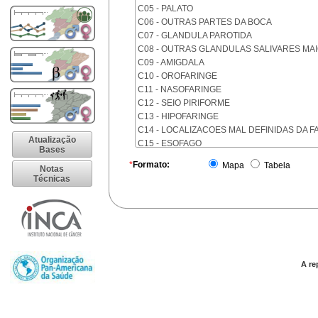
C05 - PALATO
C06 - OUTRAS PARTES DA BOCA
C07 - GLANDULA PAROTIDA
C08 - OUTRAS GLANDULAS SALIVARES MA
C09 - AMIGDALA
C10 - OROFARINGE
C11 - NASOFARINGE
C12 - SEIO PIRIFORME
C13 - HIPOFARINGE
C14 - LOCALIZACOES MAL DEFINIDAS DA F
Atualização
C15 - ESOFAGO
Bases
C16 - ESTOMAGO
*
Formato:
Mapa
Tabela
Notas
C17 - INTESTINO DELGADO
Técnicas
C18 - COLON
C19 - JUNCAO RETOSSIGMOIDE
C20 - RETO
C21 - ANUS E CANAL ANAL
C22 - FIGADO E VIAS BILIARES INTRA-HEPA
C23 - VESICULA BILIAR
C24 - OUTRAS PARTES DAS VIAS BILIARES
A re
C25 - PANCREAS
C26 - LOCALIZACOES MAL DEFINIDAS NO 
C30 - CAVIDADE NASAL E OUVIDO MEDIO