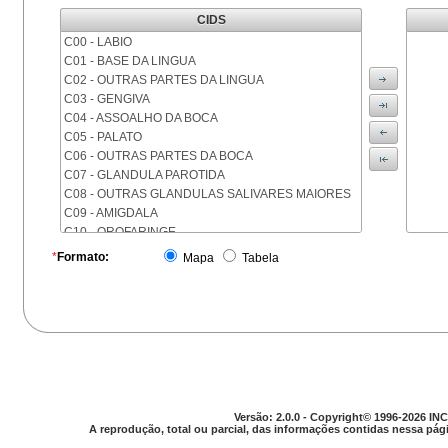
CIDS
C00 - LABIO
C01 - BASE DA LINGUA
C02 - OUTRAS PARTES DA LINGUA
C03 - GENGIVA
C04 - ASSOALHO DA BOCA
C05 - PALATO
C06 - OUTRAS PARTES DA BOCA
C07 - GLANDULA PAROTIDA
C08 - OUTRAS GLANDULAS SALIVARES MAIORES
C09 - AMIGDALA
C10 - OROFARINGE
C11 - NASOFARINGE
*
Formato:
Mapa
Tabela
C12 - SEIO PIRIFORME
C13 - HIPOFARINGE
C14 - LOCALIZACOES MAL DEFINIDAS DA FARINGE
C15 - ESOFAGO
C16 - ESTOMAGO
C17 - INTESTINO DELGADO
C18 - COLON
C19 - JUNCAO RETOSSIGMOIDE
Versão: 2.0.0 - Copyright© 1996-2026 INC
C20 - RETO
A reprodução, total ou parcial, das informações contidas nessa pági
C21 - ANUS E CANAL ANAL