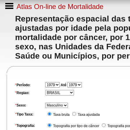
Atlas On-line de Mortalidade
Representação espacial das 
ajustadas por idade pela po
mortalidade por câncer, por 
sexo, nas Unidades da Feder
Saúde ou Municípios, por per
*
Período:
Até
*
Regiao:
*
Sexo:
*
Tipo Taxa:
Taxa bruta
Taxa ajustada
*
Topografia:
Topografia por tipo de câncer
Topografia po