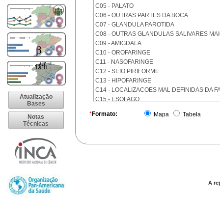
C05 - PALATO
C06 - OUTRAS PARTES DA BOCA
C07 - GLANDULA PAROTIDA
C08 - OUTRAS GLANDULAS SALIVARES MA
C09 - AMIGDALA
C10 - OROFARINGE
C11 - NASOFARINGE
C12 - SEIO PIRIFORME
C13 - HIPOFARINGE
C14 - LOCALIZACOES MAL DEFINIDAS DA F
Atualização
C15 - ESOFAGO
Bases
C16 - ESTOMAGO
*
Formato:
Mapa
Tabela
Notas
C17 - INTESTINO DELGADO
Técnicas
C18 - COLON
C19 - JUNCAO RETOSSIGMOIDE
C20 - RETO
C21 - ANUS E CANAL ANAL
C22 - FIGADO E VIAS BILIARES INTRA-HEPA
C23 - VESICULA BILIAR
C24 - OUTRAS PARTES DAS VIAS BILIARES
A re
C25 - PANCREAS
C26 - LOCALIZACOES MAL DEFINIDAS NO 
C30 - CAVIDADE NASAL E OUVIDO MEDIO