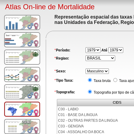
Atlas On-line de Mortalidade
Representação espacial das taxas 
nas Unidades da Federação, Region
*
Período:
Até
*
Regiao:
*
Sexo:
*
Tipo Taxa:
Taxa bruta
Taxa aju
*
Topografia:
Topografia por tipo de c
CIDS
C00 - LABIO
C01 - BASE DA LINGUA
C02 - OUTRAS PARTES DA LINGUA
C03 - GENGIVA
C04 - ASSOALHO DA BOCA