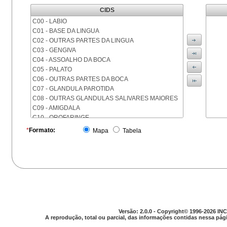
CIDS
C00 - LABIO
C01 - BASE DA LINGUA
C02 - OUTRAS PARTES DA LINGUA
C03 - GENGIVA
C04 - ASSOALHO DA BOCA
C05 - PALATO
C06 - OUTRAS PARTES DA BOCA
C07 - GLANDULA PAROTIDA
C08 - OUTRAS GLANDULAS SALIVARES MAIORES
C09 - AMIGDALA
C10 - OROFARINGE
C11 - NASOFARINGE
*
Formato:
Mapa
Tabela
C12 - SEIO PIRIFORME
C13 - HIPOFARINGE
C14 - LOCALIZACOES MAL DEFINIDAS DA FARINGE
C15 - ESOFAGO
C16 - ESTOMAGO
C17 - INTESTINO DELGADO
C18 - COLON
C19 - JUNCAO RETOSSIGMOIDE
Versão: 2.0.0 - Copyright© 1996-2026 INC
C20 - RETO
A reprodução, total ou parcial, das informações contidas nessa pági
C21 - ANUS E CANAL ANAL