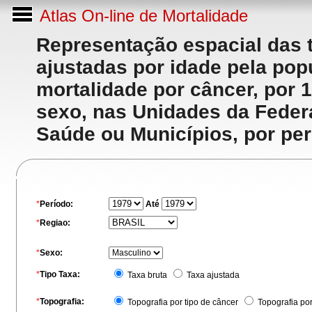
Atlas On-line de Mortalidade
Representação espacial das 
ajustadas por idade pela po
mortalidade por câncer, por 
sexo, nas Unidades da Feder
Saúde ou Municípios, por per
*
Período:
Até
*
Regiao:
*
Sexo:
*
Tipo Taxa:
Taxa bruta
Taxa ajustada
*
Topografia:
Topografia por tipo de câncer
Topografia po