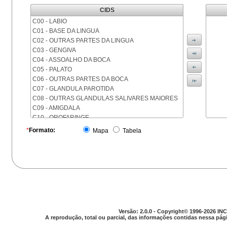
CIDS
C00 - LABIO
C01 - BASE DA LINGUA
C02 - OUTRAS PARTES DA LINGUA
C03 - GENGIVA
C04 - ASSOALHO DA BOCA
C05 - PALATO
C06 - OUTRAS PARTES DA BOCA
C07 - GLANDULA PAROTIDA
C08 - OUTRAS GLANDULAS SALIVARES MAIORES
C09 - AMIGDALA
C10 - OROFARINGE
C11 - NASOFARINGE
*
Formato:
Mapa
Tabela
C12 - SEIO PIRIFORME
C13 - HIPOFARINGE
C14 - LOCALIZACOES MAL DEFINIDAS DA FARINGE
C15 - ESOFAGO
C16 - ESTOMAGO
C17 - INTESTINO DELGADO
C18 - COLON
C19 - JUNCAO RETOSSIGMOIDE
Versão: 2.0.0 - Copyright© 1996-2026 INC
C20 - RETO
A reprodução, total ou parcial, das informações contidas nessa pági
C21 - ANUS E CANAL ANAL