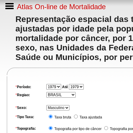
Atlas On-line de Mortalidade
Representação espacial das 
ajustadas por idade pela po
mortalidade por câncer, por 
sexo, nas Unidades da Feder
Saúde ou Municípios, por per
*
Período:
Até
*
Regiao:
*
Sexo:
*
Tipo Taxa:
Taxa bruta
Taxa ajustada
*
Topografia:
Topografia por tipo de câncer
Topografia po