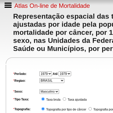
Atlas On-line de Mortalidade
Representação espacial das 
ajustadas por idade pela po
mortalidade por câncer, por 
sexo, nas Unidades da Feder
Saúde ou Municípios, por per
*
Período:
Até
*
Regiao:
*
Sexo:
*
Tipo Taxa:
Taxa bruta
Taxa ajustada
*
Topografia:
Topografia por tipo de câncer
Topografia po