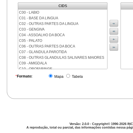
CIDS
C00 - LABIO
C01 - BASE DA LINGUA
C02 - OUTRAS PARTES DA LINGUA
C03 - GENGIVA
C04 - ASSOALHO DA BOCA
C05 - PALATO
C06 - OUTRAS PARTES DA BOCA
C07 - GLANDULA PAROTIDA
C08 - OUTRAS GLANDULAS SALIVARES MAIORES
C09 - AMIGDALA
C10 - OROFARINGE
C11 - NASOFARINGE
*
Formato:
Mapa
Tabela
C12 - SEIO PIRIFORME
C13 - HIPOFARINGE
C14 - LOCALIZACOES MAL DEFINIDAS DA FARINGE
C15 - ESOFAGO
C16 - ESTOMAGO
C17 - INTESTINO DELGADO
C18 - COLON
C19 - JUNCAO RETOSSIGMOIDE
Versão: 2.0.0 - Copyright© 1996-2026 INC
C20 - RETO
A reprodução, total ou parcial, das informações contidas nessa pági
C21 - ANUS E CANAL ANAL