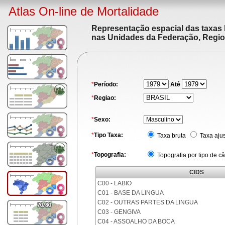
Atlas On-line de Mortalidade
Representação espacial das taxas 
nas Unidades da Federação, Region
*
Período:
Até
*
Regiao:
*
Sexo:
*
Tipo Taxa:
Taxa bruta
Taxa aju
*
Topografia:
Topografia por tipo de c
CIDS
C00 - LABIO
C01 - BASE DA LINGUA
C02 - OUTRAS PARTES DA LINGUA
C03 - GENGIVA
C04 - ASSOALHO DA BOCA