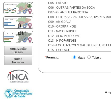
C05 - PALATO
C06 - OUTRAS PARTES DA BOCA
C07 - GLANDULA PAROTIDA
C08 - OUTRAS GLANDULAS SALIVARES MA
C09 - AMIGDALA
C10 - OROFARINGE
C11 - NASOFARINGE
C12 - SEIO PIRIFORME
C13 - HIPOFARINGE
C14 - LOCALIZACOES MAL DEFINIDAS DA F
Atualização
C15 - ESOFAGO
Bases
C16 - ESTOMAGO
*
Formato:
Mapa
Tabela
Notas
C17 - INTESTINO DELGADO
Técnicas
C18 - COLON
C19 - JUNCAO RETOSSIGMOIDE
C20 - RETO
C21 - ANUS E CANAL ANAL
C22 - FIGADO E VIAS BILIARES INTRA-HEPA
C23 - VESICULA BILIAR
C24 - OUTRAS PARTES DAS VIAS BILIARES
A re
C25 - PANCREAS
C26 - LOCALIZACOES MAL DEFINIDAS NO 
C30 - CAVIDADE NASAL E OUVIDO MEDIO