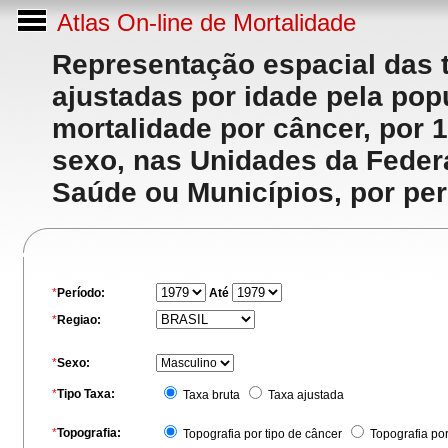
Atlas On-line de Mortalidade
Representação espacial das 
ajustadas por idade pela po
mortalidade por câncer, por 
sexo, nas Unidades da Feder
Saúde ou Municípios, por per
*
Período:
Até
*
Regiao:
*
Sexo:
*
Tipo Taxa:
Taxa bruta
Taxa ajustada
*
Topografia:
Topografia por tipo de câncer
Topografia po