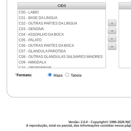
CIDS
C00 - LABIO
C01 - BASE DA LINGUA
C02 - OUTRAS PARTES DA LINGUA
C03 - GENGIVA
C04 - ASSOALHO DA BOCA
C05 - PALATO
C06 - OUTRAS PARTES DA BOCA
C07 - GLANDULA PAROTIDA
C08 - OUTRAS GLANDULAS SALIVARES MAIORES
C09 - AMIGDALA
C10 - OROFARINGE
C11 - NASOFARINGE
*
Formato:
Mapa
Tabela
C12 - SEIO PIRIFORME
C13 - HIPOFARINGE
C14 - LOCALIZACOES MAL DEFINIDAS DA FARINGE
C15 - ESOFAGO
C16 - ESTOMAGO
C17 - INTESTINO DELGADO
C18 - COLON
C19 - JUNCAO RETOSSIGMOIDE
Versão: 2.0.0 - Copyright© 1996-2026 INC
C20 - RETO
A reprodução, total ou parcial, das informações contidas nessa pági
C21 - ANUS E CANAL ANAL