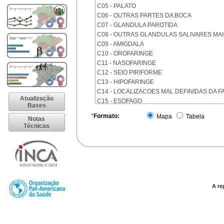
C05 - PALATO
C06 - OUTRAS PARTES DA BOCA
C07 - GLANDULA PAROTIDA
C08 - OUTRAS GLANDULAS SALIVARES MA
C09 - AMIGDALA
C10 - OROFARINGE
C11 - NASOFARINGE
C12 - SEIO PIRIFORME
C13 - HIPOFARINGE
C14 - LOCALIZACOES MAL DEFINIDAS DA F
Atualização
C15 - ESOFAGO
Bases
C16 - ESTOMAGO
*
Formato:
Mapa
Tabela
Notas
C17 - INTESTINO DELGADO
Técnicas
C18 - COLON
C19 - JUNCAO RETOSSIGMOIDE
C20 - RETO
C21 - ANUS E CANAL ANAL
C22 - FIGADO E VIAS BILIARES INTRA-HEPA
C23 - VESICULA BILIAR
C24 - OUTRAS PARTES DAS VIAS BILIARES
A re
C25 - PANCREAS
C26 - LOCALIZACOES MAL DEFINIDAS NO 
C30 - CAVIDADE NASAL E OUVIDO MEDIO