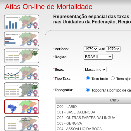
Atlas On-line de Mortalidade
Representação espacial das taxas 
nas Unidades da Federação, Region
*
Período:
Até
*
Regiao:
*
Sexo:
*
Tipo Taxa:
Taxa bruta
Taxa aju
*
Topografia:
Topografia por tipo de c
CIDS
C00 - LABIO
C01 - BASE DA LINGUA
C02 - OUTRAS PARTES DA LINGUA
C03 - GENGIVA
C04 - ASSOALHO DA BOCA