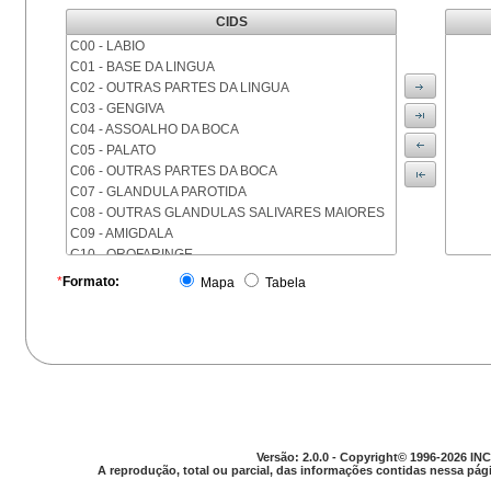
CIDS
C00 - LABIO
C01 - BASE DA LINGUA
C02 - OUTRAS PARTES DA LINGUA
C03 - GENGIVA
C04 - ASSOALHO DA BOCA
C05 - PALATO
C06 - OUTRAS PARTES DA BOCA
C07 - GLANDULA PAROTIDA
C08 - OUTRAS GLANDULAS SALIVARES MAIORES
C09 - AMIGDALA
C10 - OROFARINGE
C11 - NASOFARINGE
*
Formato:
Mapa
Tabela
C12 - SEIO PIRIFORME
C13 - HIPOFARINGE
C14 - LOCALIZACOES MAL DEFINIDAS DA FARINGE
C15 - ESOFAGO
C16 - ESTOMAGO
C17 - INTESTINO DELGADO
C18 - COLON
C19 - JUNCAO RETOSSIGMOIDE
Versão: 2.0.0 - Copyright© 1996-2026 INC
C20 - RETO
A reprodução, total ou parcial, das informações contidas nessa pági
C21 - ANUS E CANAL ANAL