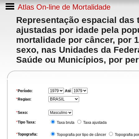
Atlas On-line de Mortalidade
Representação espacial das 
ajustadas por idade pela po
mortalidade por câncer, por 
sexo, nas Unidades da Feder
Saúde ou Municípios, por per
*
Período:
Até
*
Regiao:
*
Sexo:
*
Tipo Taxa:
Taxa bruta
Taxa ajustada
*
Topografia:
Topografia por tipo de câncer
Topografia po