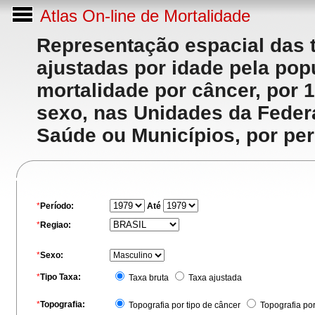
Atlas On-line de Mortalidade
Representação espacial das 
ajustadas por idade pela po
mortalidade por câncer, por 
sexo, nas Unidades da Feder
Saúde ou Municípios, por per
*
Período:
Até
*
Regiao:
*
Sexo:
*
Tipo Taxa:
Taxa bruta
Taxa ajustada
*
Topografia:
Topografia por tipo de câncer
Topografia po