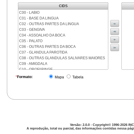
CIDS
C00 - LABIO
C01 - BASE DA LINGUA
C02 - OUTRAS PARTES DA LINGUA
C03 - GENGIVA
C04 - ASSOALHO DA BOCA
C05 - PALATO
C06 - OUTRAS PARTES DA BOCA
C07 - GLANDULA PAROTIDA
C08 - OUTRAS GLANDULAS SALIVARES MAIORES
C09 - AMIGDALA
C10 - OROFARINGE
C11 - NASOFARINGE
*
Formato:
Mapa
Tabela
C12 - SEIO PIRIFORME
C13 - HIPOFARINGE
C14 - LOCALIZACOES MAL DEFINIDAS DA FARINGE
C15 - ESOFAGO
C16 - ESTOMAGO
C17 - INTESTINO DELGADO
C18 - COLON
C19 - JUNCAO RETOSSIGMOIDE
Versão: 2.0.0 - Copyright© 1996-2026 INC
C20 - RETO
A reprodução, total ou parcial, das informações contidas nessa pági
C21 - ANUS E CANAL ANAL