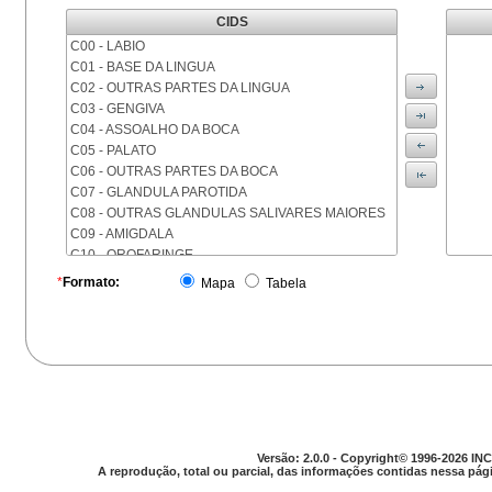
CIDS
C00 - LABIO
C01 - BASE DA LINGUA
C02 - OUTRAS PARTES DA LINGUA
C03 - GENGIVA
C04 - ASSOALHO DA BOCA
C05 - PALATO
C06 - OUTRAS PARTES DA BOCA
C07 - GLANDULA PAROTIDA
C08 - OUTRAS GLANDULAS SALIVARES MAIORES
C09 - AMIGDALA
C10 - OROFARINGE
C11 - NASOFARINGE
*
Formato:
Mapa
Tabela
C12 - SEIO PIRIFORME
C13 - HIPOFARINGE
C14 - LOCALIZACOES MAL DEFINIDAS DA FARINGE
C15 - ESOFAGO
C16 - ESTOMAGO
C17 - INTESTINO DELGADO
C18 - COLON
C19 - JUNCAO RETOSSIGMOIDE
Versão: 2.0.0 - Copyright© 1996-2026 INC
C20 - RETO
A reprodução, total ou parcial, das informações contidas nessa pági
C21 - ANUS E CANAL ANAL