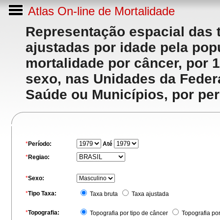
Atlas On-line de Mortalidade
Representação espacial das 
ajustadas por idade pela po
mortalidade por câncer, por 
sexo, nas Unidades da Feder
Saúde ou Municípios, por per
*
Período:
Até
*
Regiao:
*
Sexo:
*
Tipo Taxa:
Taxa bruta
Taxa ajustada
*
Topografia:
Topografia por tipo de câncer
Topografia po