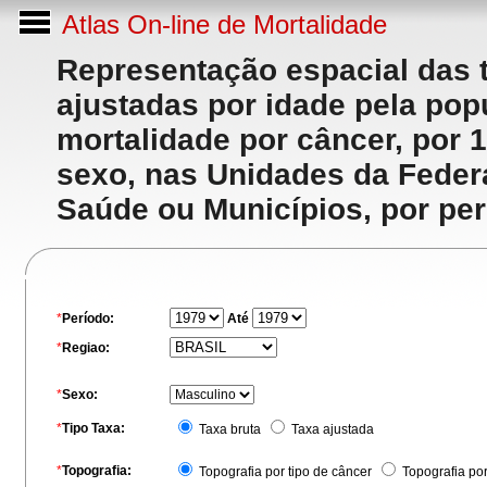
Atlas On-line de Mortalidade
Representação espacial das 
ajustadas por idade pela po
mortalidade por câncer, por 
sexo, nas Unidades da Feder
Saúde ou Municípios, por per
*
Período:
Até
*
Regiao:
*
Sexo:
*
Tipo Taxa:
Taxa bruta
Taxa ajustada
*
Topografia:
Topografia por tipo de câncer
Topografia po