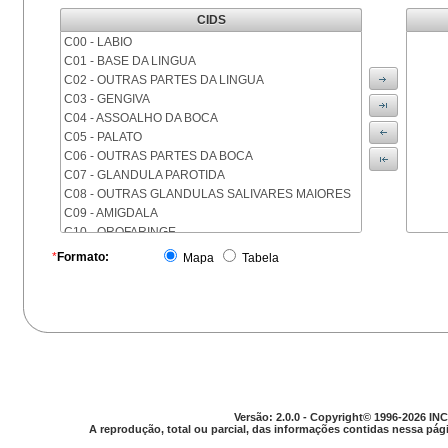
CIDS
C00 - LABIO
C01 - BASE DA LINGUA
C02 - OUTRAS PARTES DA LINGUA
C03 - GENGIVA
C04 - ASSOALHO DA BOCA
C05 - PALATO
C06 - OUTRAS PARTES DA BOCA
C07 - GLANDULA PAROTIDA
C08 - OUTRAS GLANDULAS SALIVARES MAIORES
C09 - AMIGDALA
C10 - OROFARINGE
C11 - NASOFARINGE
*
Formato:
Mapa
Tabela
C12 - SEIO PIRIFORME
C13 - HIPOFARINGE
C14 - LOCALIZACOES MAL DEFINIDAS DA FARINGE
C15 - ESOFAGO
C16 - ESTOMAGO
C17 - INTESTINO DELGADO
C18 - COLON
C19 - JUNCAO RETOSSIGMOIDE
Versão: 2.0.0 - Copyright© 1996-2026 INC
C20 - RETO
A reprodução, total ou parcial, das informações contidas nessa pági
C21 - ANUS E CANAL ANAL