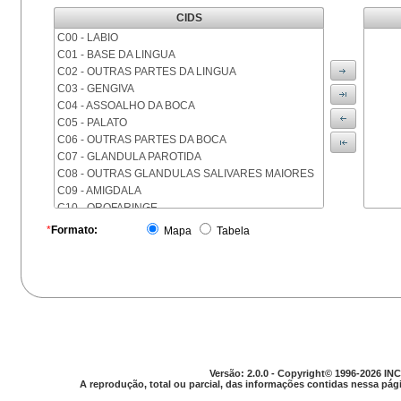
CIDS
C00 - LABIO
C01 - BASE DA LINGUA
C02 - OUTRAS PARTES DA LINGUA
C03 - GENGIVA
C04 - ASSOALHO DA BOCA
C05 - PALATO
C06 - OUTRAS PARTES DA BOCA
C07 - GLANDULA PAROTIDA
C08 - OUTRAS GLANDULAS SALIVARES MAIORES
C09 - AMIGDALA
C10 - OROFARINGE
C11 - NASOFARINGE
*
Formato:
Mapa
Tabela
C12 - SEIO PIRIFORME
C13 - HIPOFARINGE
C14 - LOCALIZACOES MAL DEFINIDAS DA FARINGE
C15 - ESOFAGO
C16 - ESTOMAGO
C17 - INTESTINO DELGADO
C18 - COLON
C19 - JUNCAO RETOSSIGMOIDE
Versão: 2.0.0 - Copyright© 1996-2026 INC
C20 - RETO
A reprodução, total ou parcial, das informações contidas nessa pági
C21 - ANUS E CANAL ANAL