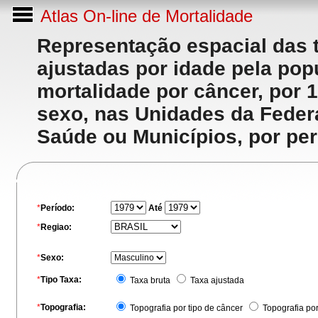
Atlas On-line de Mortalidade
Representação espacial das 
ajustadas por idade pela po
mortalidade por câncer, por 
sexo, nas Unidades da Feder
Saúde ou Municípios, por per
*
Período:
Até
*
Regiao:
*
Sexo:
*
Tipo Taxa:
Taxa bruta
Taxa ajustada
*
Topografia:
Topografia por tipo de câncer
Topografia po