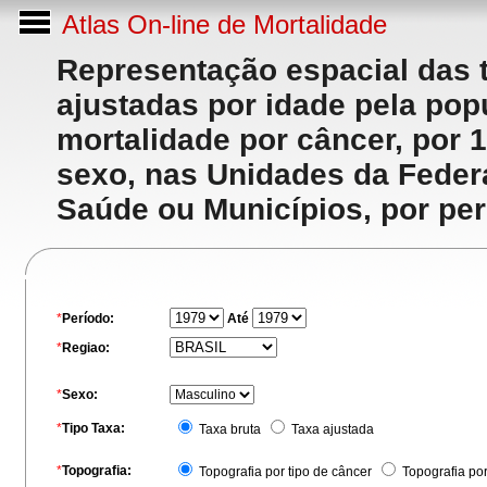
Atlas On-line de Mortalidade
Representação espacial das 
ajustadas por idade pela po
mortalidade por câncer, por 
sexo, nas Unidades da Feder
Saúde ou Municípios, por per
*
Período:
Até
*
Regiao:
*
Sexo:
*
Tipo Taxa:
Taxa bruta
Taxa ajustada
*
Topografia:
Topografia por tipo de câncer
Topografia po