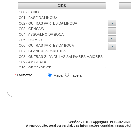
CIDS
C00 - LABIO
C01 - BASE DA LINGUA
C02 - OUTRAS PARTES DA LINGUA
C03 - GENGIVA
C04 - ASSOALHO DA BOCA
C05 - PALATO
C06 - OUTRAS PARTES DA BOCA
C07 - GLANDULA PAROTIDA
C08 - OUTRAS GLANDULAS SALIVARES MAIORES
C09 - AMIGDALA
C10 - OROFARINGE
C11 - NASOFARINGE
*
Formato:
Mapa
Tabela
C12 - SEIO PIRIFORME
C13 - HIPOFARINGE
C14 - LOCALIZACOES MAL DEFINIDAS DA FARINGE
C15 - ESOFAGO
C16 - ESTOMAGO
C17 - INTESTINO DELGADO
C18 - COLON
C19 - JUNCAO RETOSSIGMOIDE
Versão: 2.0.0 - Copyright© 1996-2026 INC
C20 - RETO
A reprodução, total ou parcial, das informações contidas nessa pági
C21 - ANUS E CANAL ANAL