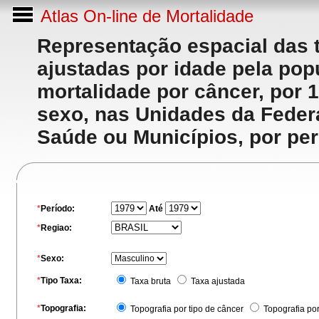
Atlas On-line de Mortalidade
Representação espacial das 
ajustadas por idade pela po
mortalidade por câncer, por 
sexo, nas Unidades da Feder
Saúde ou Municípios, por per
*
Período:
Até
*
Regiao:
*
Sexo:
*
Tipo Taxa:
Taxa bruta
Taxa ajustada
*
Topografia:
Topografia por tipo de câncer
Topografia po