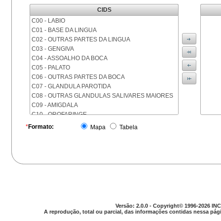
CIDS
C00 - LABIO
C01 - BASE DA LINGUA
C02 - OUTRAS PARTES DA LINGUA
C03 - GENGIVA
C04 - ASSOALHO DA BOCA
C05 - PALATO
C06 - OUTRAS PARTES DA BOCA
C07 - GLANDULA PAROTIDA
C08 - OUTRAS GLANDULAS SALIVARES MAIORES
C09 - AMIGDALA
C10 - OROFARINGE
C11 - NASOFARINGE
*
Formato:
Mapa
Tabela
C12 - SEIO PIRIFORME
C13 - HIPOFARINGE
C14 - LOCALIZACOES MAL DEFINIDAS DA FARINGE
C15 - ESOFAGO
C16 - ESTOMAGO
C17 - INTESTINO DELGADO
C18 - COLON
C19 - JUNCAO RETOSSIGMOIDE
Versão: 2.0.0 - Copyright© 1996-2026 INC
C20 - RETO
A reprodução, total ou parcial, das informações contidas nessa pági
C21 - ANUS E CANAL ANAL