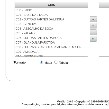
CIDS
C00 - LABIO
C01 - BASE DA LINGUA
C02 - OUTRAS PARTES DA LINGUA
C03 - GENGIVA
C04 - ASSOALHO DA BOCA
C05 - PALATO
C06 - OUTRAS PARTES DA BOCA
C07 - GLANDULA PAROTIDA
C08 - OUTRAS GLANDULAS SALIVARES MAIORES
C09 - AMIGDALA
C10 - OROFARINGE
C11 - NASOFARINGE
*
Formato:
Mapa
Tabela
C12 - SEIO PIRIFORME
C13 - HIPOFARINGE
C14 - LOCALIZACOES MAL DEFINIDAS DA FARINGE
C15 - ESOFAGO
C16 - ESTOMAGO
C17 - INTESTINO DELGADO
C18 - COLON
C19 - JUNCAO RETOSSIGMOIDE
Versão: 2.0.0 - Copyright© 1996-2026 INC
C20 - RETO
A reprodução, total ou parcial, das informações contidas nessa pági
C21 - ANUS E CANAL ANAL