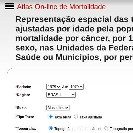
Atlas On-line de Mortalidade
Representação espacial das 
ajustadas por idade pela po
mortalidade por câncer, por 
sexo, nas Unidades da Feder
Saúde ou Municípios, por per
*
Período:
Até
*
Regiao:
*
Sexo:
*
Tipo Taxa:
Taxa bruta
Taxa ajustada
*
Topografia:
Topografia por tipo de câncer
Topografia po