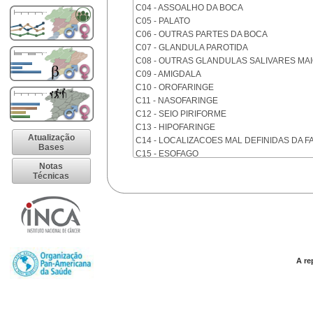
C04 - ASSOALHO DA BOCA
C05 - PALATO
C06 - OUTRAS PARTES DA BOCA
C07 - GLANDULA PAROTIDA
C08 - OUTRAS GLANDULAS SALIVARES MA
C09 - AMIGDALA
C10 - OROFARINGE
C11 - NASOFARINGE
C12 - SEIO PIRIFORME
C13 - HIPOFARINGE
Atualização
C14 - LOCALIZACOES MAL DEFINIDAS DA F
Bases
C15 - ESOFAGO
Notas
C16 - ESTOMAGO
Técnicas
C17 - INTESTINO DELGADO
C18 - COLON
C19 - JUNCAO RETOSSIGMOIDE
C20 - RETO
C21 - ANUS E CANAL ANAL
C22 - FIGADO E VIAS BILIARES INTRA-HEPA
C23 - VESICULA BILIAR
A re
C24 - OUTRAS PARTES DAS VIAS BILIARES
C25 - PANCREAS
C26 - LOCALIZACOES MAL DEFINIDAS NO 