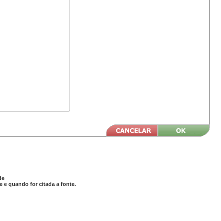
de
 e quando for citada a fonte.