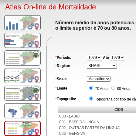
Atlas On-line de Mortalidade
Número médio de anos potenciais de
o limite superior é 70 ou 80 anos.
*
Período:
Até
*
Regiao:
*
Sexo:
*
Limite:
70 Anos
80 Anos
*
Topografia:
Topografia por tipo de c
CIDS
C00 - LABIO
C01 - BASE DA LINGUA
C02 - OUTRAS PARTES DA LINGUA
C03 - GENGIVA